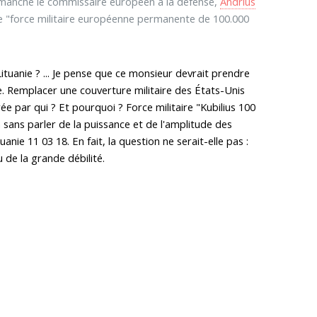
imanche le commissaire européen à la défense,
Andrius
'une "force militaire européenne permanente de 100.000
ituanie ? ... Je pense que ce monsieur devrait prendre
. Remplacer une couverture militaire des États-Unis
rée par qui ? Et pourquoi ? Force militaire "Kubilius 100
 sans parler de la puissance et de l'amplitude des
nie 11 03 18. En fait, la question ne serait-elle pas :
u de la grande débilité.