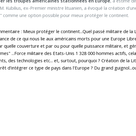
er les troupes américaines stationnées en Europe
, a estimé d
 M. Kubilius, ex-Premier ministre lituanien, a évoqué la création d
comme une option possible pour mieux protéger le continent.
entaire : Mieux protéger le continent...Quel passé militaire de la L
ance de ce qui nous lie aux américains morts pour une Europe Libre
ar quelle couverture et par ou pour quelle puissance militaire, et gé
es" ...Force militaire des Etats-Unis 1 328 000 hommes actifs, cela
, des technologies etc... et, surtout, pourquoi ? Création de la Litua
érêt d'intégrer ce type de pays dans l'Europe ? Du grand guignol...o