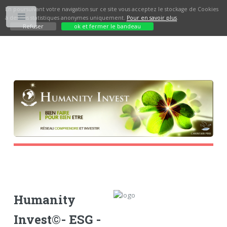
En poursuivant votre navigation sur ce site vous acceptez le stockage de Cookies
à des fins statistiques anonymes uniquement.
Pour en savoir plus
.
Toggle
Refuser
ok et fermer le bandeau
Humanity
Invest©- ESG -