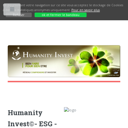
En poursuivant votre navigation sur ce site vous acceptez le stockage de Cookies
à des fins statistiques anonymes uniquement.
Pour en savoir plus
.
Toggle
Refuser
ok et fermer le bandeau
Humanity
Invest©- ESG -