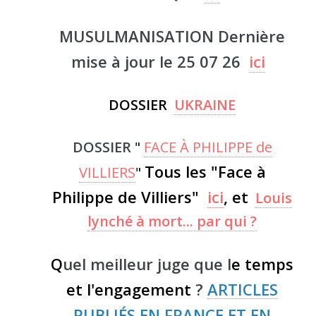
MUSULMANISATION Dernière
mise à jour le 25 07 26
ici
DOSSIER
UKRAINE
DOSSIER
"
FACE À PHILIPPE de
Tous les "Face à
VILLIERS
"
Philippe de Villiers"
ici
, et
Louis
lynché à mort... par qui ?
Q
uel meilleur juge que l
e temps
et l'engagement
?
ARTICLES
PUBLIÉS EN FRANCE ET EN