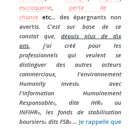
escroquerie
,
perte de
chance
etc...
des épargnants non
avertis.
C'est sur base de ce
constat que,
depuis plus de dix
ans
,
j'ai créé pour les
professionnels qui veulent se
distinguer des autres acteurs
commerciaux, l'environnement
Humanity Invest
avec
©
l'Information Humainement
Responsable
, dite IHR
ou
©
©
INFIHR
, les fonds de stabilisation
©
boursiers
dits FSB
...
Je rappelle que
©
©