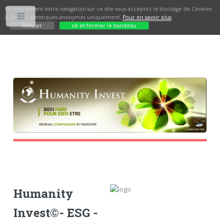
En poursuivant votre navigation sur ce site vous acceptez le stockage de Cookies
à des fins statistiques anonymes uniquement.
Pour en savoir plus
.
Toggle
Refuser
ok et fermer le bandeau
Humanity
Invest©- ESG -