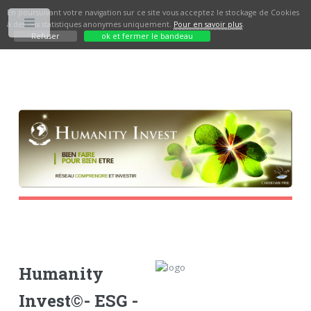
En poursuivant votre navigation sur ce site vous acceptez le stockage de Cookies
à des fins statistiques anonymes uniquement.
Pour en savoir plus
.
Toggle
Refuser
ok et fermer le bandeau
Humanity
Invest©- ESG -