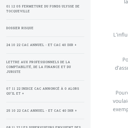
l
01 12 05 FERMETURE DU FONDS ULYSSE DE
TOCQUEVILLE
DOSSIER RISQUE
L’infl
24 10 22 CAC ANNUEL - ET CAC 40 IHR +
Po
LETTRE AUX PROFESSIONNELS DE LA
d’ass
COMPTABILITÉ, DE LA FINANCE ET DU
JURISTE
07 11 22 INDICE CAC ANNONCÉ À 0 ALORS
Pour
QU'IL ET +
voulai
exempt
25 10 22 CAC ANNUEL - ET CAC 40 IHR +
08 11 22 LES SUPERVISEURS ENVOIENT DES