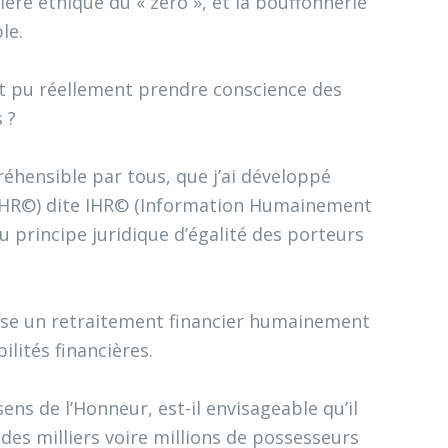
cière éthique du « zéro », et la bouffonnerie
le.
ait pu réellement prendre conscience des
 ?
éhensible par tous, que j’ai développé
IHR©) dite IHR© (Information Humainement
 principe juridique d’égalité des porteurs
ose un retraitement financier humainement
ilités financières.
ens de l’Honneur, est-il envisageable qu’il
 des milliers voire millions de possesseurs