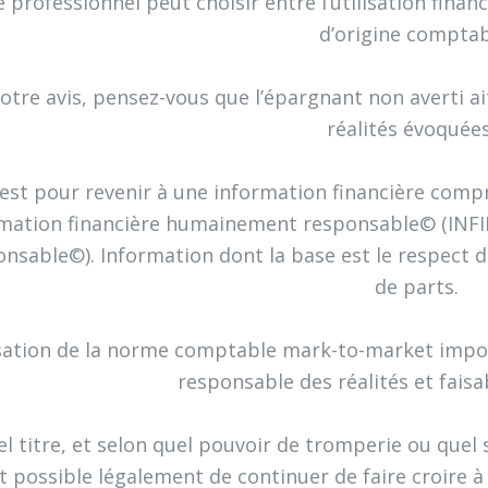
e professionnel peut choisir entre l’utilisation finan
d’origine comptab
votre avis, pensez-vous que l’épargnant non averti 
réalités évoquées
’est pour revenir à une information financière compr
ormation financière humainement responsable© (INF
nsable©). Information dont la base est le respect du
de parts.
lisation de la norme comptable mark-to-market imp
responsable des réalités et faisab
el titre, et selon quel pouvoir de tromperie ou quel s
t possible légalement de continuer de faire croire à