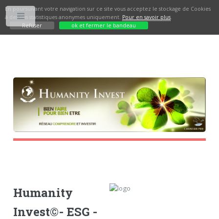
En poursuivant votre navigation sur ce site vous acceptez le stockage de Cookies
à des fins statistiques anonymes uniquement.
Pour en savoir plus
.
Toggle
Refuser
ok et fermer le bandeau
Humanity
Invest©- ESG -