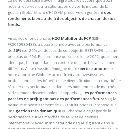
La fierté c’est celle d’avoir, malgré tous les écueils que 2023
nous a réservés, eu la satisfaction de voir le moteur de la
gestion Global Macro d’H2O AM préservé en générant
des
rendements bien au-delà des objectifs de chacun de nos
fonds.
Ainsi, notre fonds phare,
H2O MultiBonds FCP
(ISIN
FR0010930438), a clôturé l’année avec une performance
de
26%
(i.e. 20% au-dessus de son objectif, ESTER+3%, soit un
peu plus de 6%). Performance qui suit celle de 2022, quasiment
identique, bien que dans un contexte de marché radicalement
différent. Cette réussite témoigne de l'
expertise
unique
de
notre approche Global Macro offrant aux investisseurs
professionnels des bénéfices de diversification et la capacité de
réaliser des performances dans des momentums de marchés
radicalement dissemblables - 2 rappels : (i)
les performances
passées ne préjugent pas des performances futures
, (ii) la
politique d’investissement de H2O MultiBonds FCP repose sur
une
gestion très dynamique
qui cherche à dégager de la
performance sur les marchés de taux et de devises
internationaux avec un indicateur de risque, figurant dans le
document d’informations clés, élevé (à 6 sur une échelle de 1 à