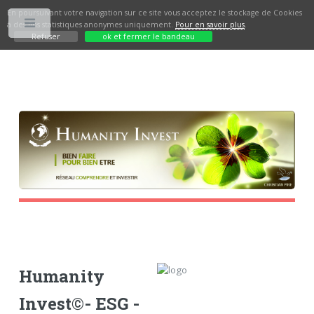
En poursuivant votre navigation sur ce site vous acceptez le stockage de Cookies
à des fins statistiques anonymes uniquement.
Pour en savoir plus
.
Toggle
Refuser
ok et fermer le bandeau
Humanity
Invest©- ESG -