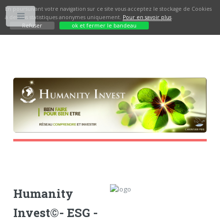
En poursuivant votre navigation sur ce site vous acceptez le stockage de Cookies
à des fins statistiques anonymes uniquement.
Pour en savoir plus
.
Toggle
Refuser
ok et fermer le bandeau
Humanity
Invest©- ESG -