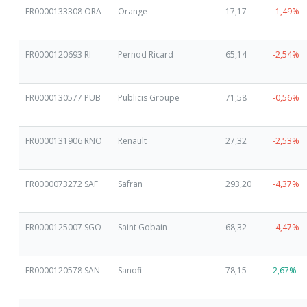
FR0000133308 ORA
Orange
17,17
-1,49%
FR0000120693 RI
Pernod Ricard
65,14
-2,54%
FR0000130577 PUB
Publicis Groupe
71,58
-0,56%
FR0000131906 RNO
Renault
27,32
-2,53%
FR0000073272 SAF
Safran
293,20
-4,37%
FR0000125007 SGO
Saint Gobain
68,32
-4,47%
FR0000120578 SAN
Sanofi
78,15
2,67%