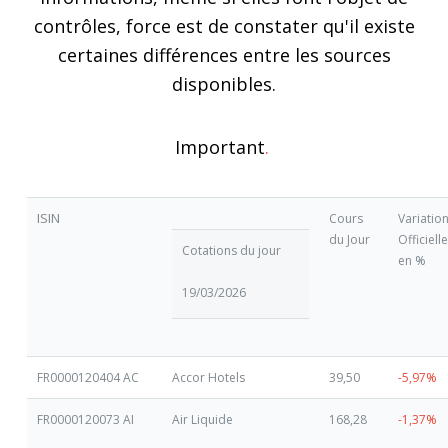
contrôles, force est de constater qu'il existe
certaines différences entre les sources
disponibles.
Important
.
ISIN
Cours
Variatio
du Jour
Officielle
Cotations du jour
en %
19/03/2026
FR0000120404 AC
Accor Hotels
39,50
-5,97%
FR0000120073 AI
Air Liquide
168,28
-1,37%