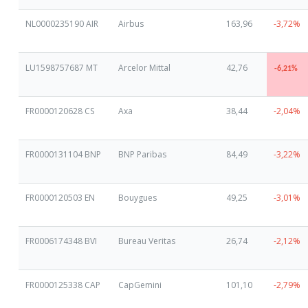
NL0000235190 AIR
Airbus
163,96
-3,72%
LU1598757687 MT
Arcelor Mittal
42,76
-6,21%
FR0000120628 CS
Axa
38,44
-2,04%
FR0000131104 BNP
BNP Paribas
84,49
-3,22%
FR0000120503 EN
Bouygues
49,25
-3,01%
FR0006174348 BVI
Bureau Veritas
26,74
-2,12%
FR0000125338 CAP
CapGemini
101,10
-2,79%