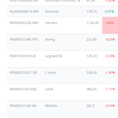
FR0014000MR3 ERF
EUROFINS SCIENTIFIC SE
61,94
-0,90%
NL0006294274 ENX
Euronext
138,70
0,07%
FR0000052292 RMS
Hermes
1742,00
-5,81%
FR0000121485 PPX
Kering
232,60
-4,55%
FR0010307819 LR
Legrand SA
135,30
-3,36%
FR0000120321 OR
L'oreal
345,30
-1,40%
FR0000121014 MC
Lvmh
460,25
-1,77%
FR0000121261 ML
Michelin
28,72
-3,59%