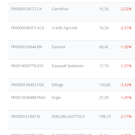
FR0000120172 CA
Carrefour
15,30
-2,52%
FR0000045072 ACA
Credit Agricole
16,26
-2,31%
FR0000120644 BN
Danone
69,42
-1,92%
FR0014003TT8 DSY
Dassault Systemes
17,70
-1,31%
FR0000130452 FGR
Eiffage
130,85
-3,32%
FR0010208488 ENGI
Engie
27,29
-1,41%
FR0000121667 EL
ESSILORLUXOTTICA
198,70
-2,17%