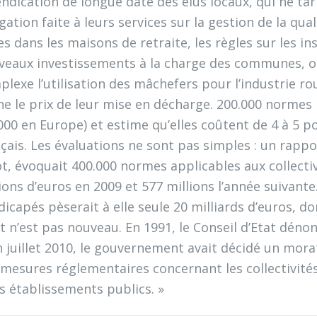
ndication de longue date des élus locaux, qui ne tar
gation faite à leurs services sur la gestion de la qu
s dans les maisons de retraite, les règles sur les in
veaux investissements à la charge des communes, ou
lexe l’utilisation des mâchefers pour l’industrie rou
ne le prix de leur mise en décharge. 200.000 normes
000 en Europe) et estime qu’elles coûtent de 4 à 5 p
çais. Les évaluations ne sont pas simples : un rappo
t, évoquait 400.000 normes applicables aux collectiv
ions d’euros en 2009 et 577 millions l’année suivante.
icapés pèserait à elle seule 20 milliards d’euros, d
t n’est pas nouveau. En 1991, le Conseil d’Etat dén
n juillet 2010, le gouvernement avait décidé un mora
 mesures réglementaires concernant les collectivités
s établissements publics. »