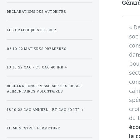
Gérard
DÉCLARATIONS DES AUTORITÉS
« De
LES GRAPHIQUES DU JOUR
soci
cons
08 10 22 MATIERES PREMIERES
dan
boul
13 10 22 CAC - ET CAC 40 IHR +
sect
con
DÉCLARATIONS PRESSE SUR LES CRISES
cah
ALIMENTAIRES VOLONTAIRES
spéc
cro
18 10 22 CAC ANNUEL - ET CAC 40 IHR +
du t
écon
LE MENESTREL FERMETURE
la c